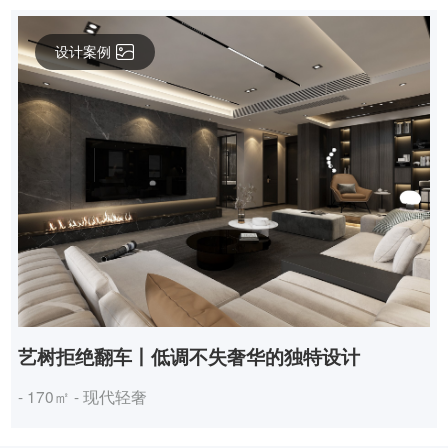
设计案例
艺树拒绝翻车丨低调不失奢华的独特设计
- 170㎡ - 现代轻奢