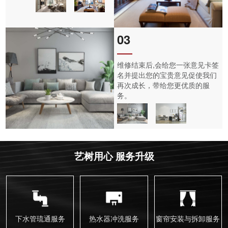
03
维修结束后,会给您一张意见卡签
名并提出您的宝贵意见促使我们
再次成长，带给您更优质的服
务。
艺树用心 服务升级
下水管琉通服务
热水器冲洗服务
窗帘安装与拆卸服务