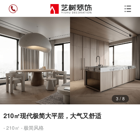
4
/
8
210㎡现代极简大平层，大气又舒适
- 210㎡ - 极简风格