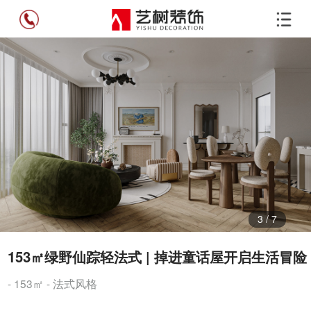
3
/
7
153㎡绿野仙踪轻法式 | 掉进童话屋开启生活冒险
- 153㎡ - 法式风格