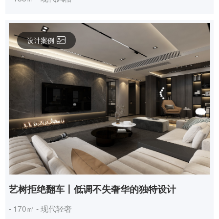
设计案例
艺树拒绝翻车丨低调不失奢华的独特设计
- 170㎡ - 现代轻奢