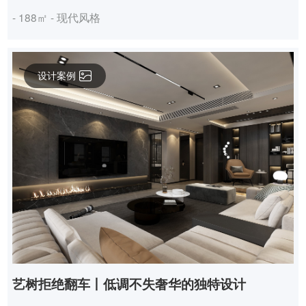
- 188㎡ - 现代风格
设计案例
艺树拒绝翻车丨低调不失奢华的独特设计