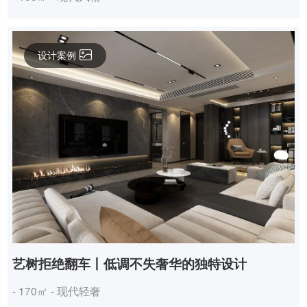
设计案例
艺树拒绝翻车丨低调不失奢华的独特设计
- 170㎡ - 现代轻奢