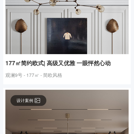
177㎡简约欧式| 高级又优雅 一眼怦然心动
观澜9号 - 177㎡ - 简欧风格
设计案例