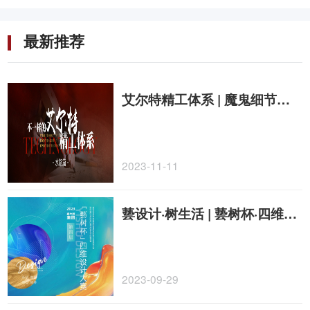
最新推荐
艾尔特精工体系 | 魔鬼细节工艺大揭秘「水路篇」
2023-11-11
兿设计·树生活 | 兿树杯·四维设计大赛圆满闭幕！
2023-09-29