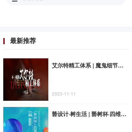
最新推荐
艾尔特精工体系 | 魔鬼细节工艺大揭秘「水路篇」
2023-11-11
兿设计·树生活 | 兿树杯·四维设计大赛圆满闭幕！