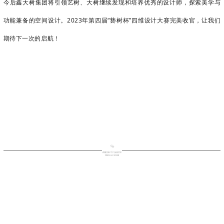
今后鑫大树集团将引领艺树、大树继续发现和培养优秀的设计师，探索美学与
功能兼备的空间设计。2023年第四届“
兿树杯”
四维设计大赛完美收官，让我们
期待下一次的启航！
艺
树