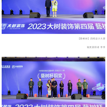
【兿树杯】四维设计大赛
银奖获得者 李李