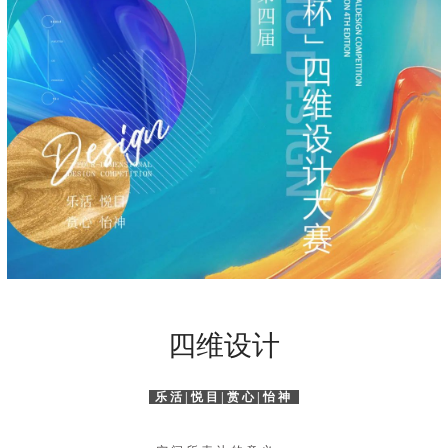
四维设计
乐活|悦目|赏心|怡神