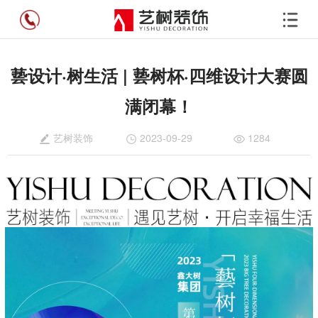
兿设计·树生活 | 兿树杯·四维设计大赛圆
满闭幕！
艺树装饰
2023-09-29
1284