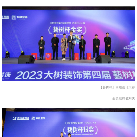
【兿树杯】四维设计大赛
金奖获得者刘庆