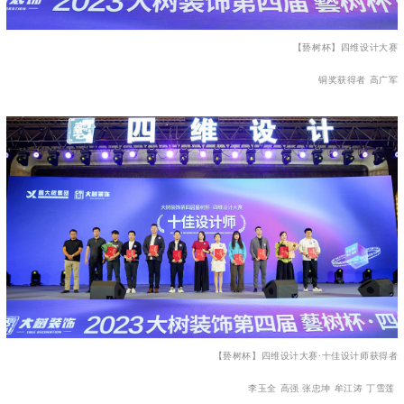
【兿树杯】四维设计大赛
铜奖获得者 高广军
【兿树杯】四维设计大赛·十佳设计师获得者
李玉全 高强 张忠坤 牟江涛 丁雪莲