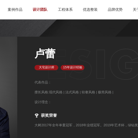
案例作品
设计团队
工程体系
优选整装
品牌优势
关
卢蕾
大宅设计师
15年设计经验
代表作品：
擅长风格:现代风格 | 法式风格 | 轻奢风格 | 极简风格 |
设计理念：
获奖荣誉
大树2017年全年单量冠军，2018年业绩冠军。2019年艺术杯，绿钻奖