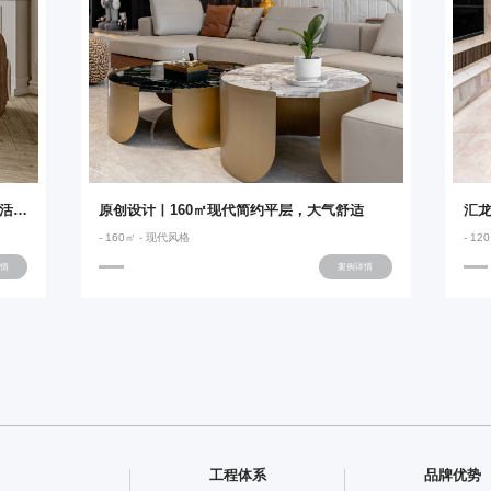
153㎡绿野仙踪轻法式 | 掉进童话屋开启生活冒险
原创设计丨160㎡现代简约平层，大气舒适
汇
- 160㎡ - 现代风格
- 1
情
案例详情
工程体系
品牌优势